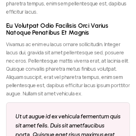
pharetra tempus, enim sem pellentesque est, dapibus
efficitur lacus.
Eu Volutpat Odio Facilisis Orci Varius 
Natoque Penatibus Et Magnis
Vivamus ac enim eu lacus ornare sollicitudin. Integer
lacus dui, gravida sit amet pellentesque sed, posuere
nec eros. Pellentesque mattis viverra erat, at lacinia elit.
Quisque convallis pharetra metus finibus volutpat.
Aliquam suscipit, erat vel pharetra tempus, enim sem
pellentesque est, dapibus efficitur lacus ipsum porttitor
augue. Nullam sit amet vehicula ex.
Ut ut augue id ex vehicula fermentum quis
sit amet felis. Duis sit ametfaucibus
porta. Quisque eget risus maximus erat